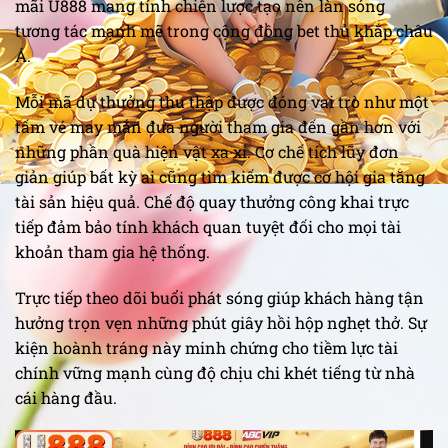
mãi U888 mang tính chiến lược tạo nên làn sóng
tương tác mạnh mẽ trong cộng đồng bet thủ khắp châu
Á.
Mỗi mã dự thưởng thu thập được đóng vai trò như một
tấm vé may mắn đưa người tham gia đến gần hơn với
những phần quà hiện vật xa xỉ. Cơ chế tích lũy đơn
giản giúp bất kỳ ai cũng tìm kiếm được cơ hội gia tăng
tài sản hiệu quả. Chế độ quay thưởng công khai trực
tiếp đảm bảo tính khách quan tuyệt đối cho mọi tài
khoản tham gia hệ thống.
Trực tiếp theo dõi buổi phát sóng giúp khách hàng tận
hưởng trọn vẹn những phút giây hồi hộp nghẹt thở. Sự
kiện hoành tráng này minh chứng cho tiềm lực tài
chính vững mạnh cùng độ chịu chi khét tiếng từ nhà
cái hàng đầu.