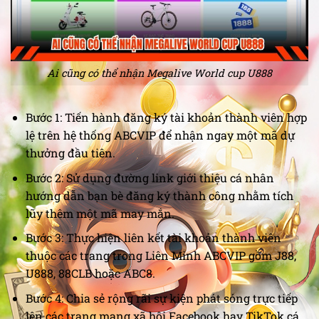
Ai cũng có thể nhận Megalive World cup U888
Bước 1: Tiến hành đăng ký tài khoản thành viên hợp
lệ trên hệ thống ABCVIP để nhận ngay một mã dự
thưởng đầu tiên.
Bước 2: Sử dụng đường link giới thiệu cá nhân
hướng dẫn bạn bè đăng ký thành công nhằm tích
lũy thêm một mã may mắn.
Bước 3: Thực hiện liên kết tài khoản thành viên
thuộc các trang trong Liên Minh ABCVIP gồm J88,
U888, 88CLB hoặc ABC8.
Bước 4: Chia sẻ rộng rãi sự kiện phát sóng trực tiếp
lên các trang mạng xã hội Facebook hay TikTok cá