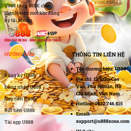
U888 tặng 888K cho
thành viên mới khi đăng
ký tài khoản.
HƯỚNG DẪN
THÔNG TIN LIÊN HỆ
Tên thương hiệu: U888
Đăng ký U888
Địa chỉ: 12 Trần Cao
Vân, Phú Nhuận, Hồ
Đăng nhập U888
Chí Minh, Việt Nam
Nạp tiền U888
Hotline: 0932 746 815
Rút tiền U888
Email:
support@u888zone.com
Tải app U888