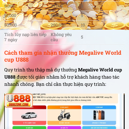
5,000
25,000
3
10,000
50,000
5
50,000
200,000
10
Tích lũy nạp liên tiếp
Không yêu
5
7 ngày
cầu
Cách tham gia nhận thưởng Megalive World
cup U888
Quy trình thu thập mã dự thưởng
Megalive World cup
U888
được tối giản nhằm hỗ trợ khách hàng thao tác
nhanh chóng. Bạn chỉ cần thực hiện quy trình: