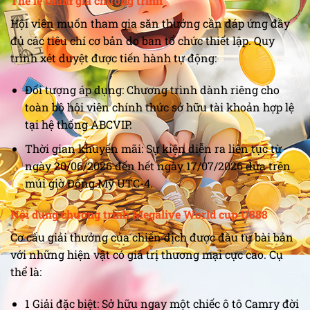
Thể lệ tham gia chương trình
Hội viên muốn tham gia săn thưởng cần đáp ứng đầy
đủ các tiêu chí cơ bản do ban tổ chức thiết lập. Quy
trình xét duyệt được tiến hành tự động:
Đối tượng áp dụng: Chương trình dành riêng cho
toàn bộ hội viên chính thức sở hữu tài khoản hợp lệ
tại hệ thống ABCVIP.
Thời gian khuyến mãi: Sự kiện diễn ra liên tục từ
ngày 20/06/2026 đến hết ngày 17/07/2026 dựa trên
múi giờ Đông Mỹ UTC-4.
Nội dung chương trình Megalive World cup U888
Cơ cấu giải thưởng của chiến dịch được đầu tư bài bản
với những hiện vật có giá trị thương mại cực cao. Cụ
thể là:
1 Giải đặc biệt: Sở hữu ngay một chiếc ô tô Camry đời