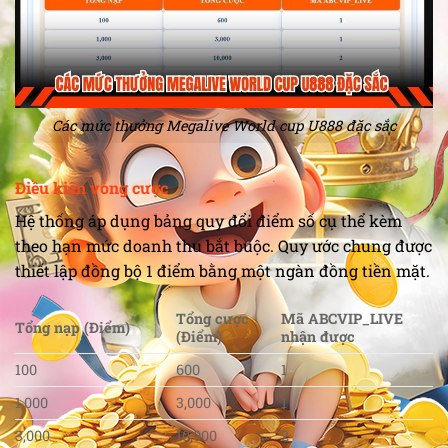
Các mức thưởng Megalive World cup U888 đặc sắc
Điều kiện vòng cược
Hệ thống áp dụng bảng quy đổi điểm số cụ thể kèm
theo hạn mức doanh thu bắt buộc. Quy ước chung được
thiết lập đồng bộ 1 điểm bằng một ngàn đồng tiền mặt.
Tổng cược
Mã ABCVIP_LIVE
Tổng nạp (Điểm)
(Điểm)
nhận được
100
600
1
1,000
3,000
1
3,000
10,000
2