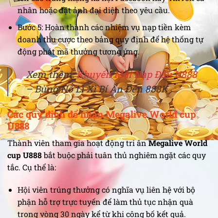
nhân hoặc đặt ảnh đại diện theo yêu cầu.
Bước 5: Hoàn thành các nhiệm vụ nạp tiền kèm
doanh thu cược theo bảng quy định để hệ thống tự
động phát mã thưởng tương ứng.
Xem thêm:
Khuyến Mãi Nạp Đầu U888
– Bùng Nổ Lì Xì Bí Ẩn Đến 888K
Các quy định để nhận Megalive World cup
U888
Thành viên tham gia hoạt động tri ân
Megalive World
cup U888
bắt buộc phải tuân thủ nghiêm ngặt các quy
tắc. Cụ thể là:
Hội viên trúng thưởng có nghĩa vụ liên hệ với bộ
phận hỗ trợ trực tuyến để làm thủ tục nhận quà
trong vòng 30 ngày kể từ khi công bố kết quả.