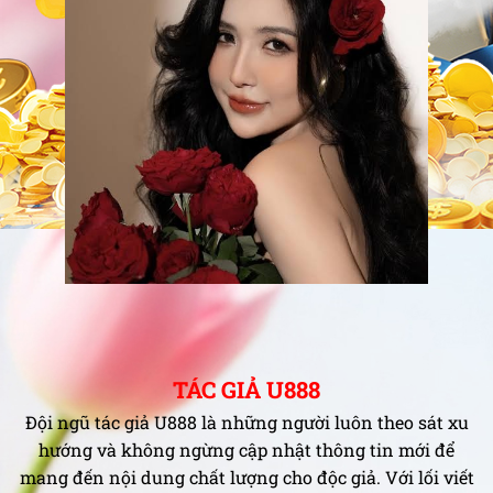
TÁC GIẢ U888
Đội ngũ tác giả U888 là những người luôn theo sát xu
hướng và không ngừng cập nhật thông tin mới để
mang đến nội dung chất lượng cho độc giả. Với lối viết