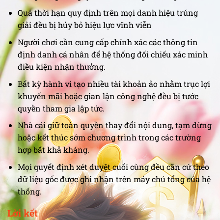
Quá thời hạn quy định trên mọi danh hiệu trúng
giải đều bị hủy bỏ hiệu lực vĩnh viễn
Người chơi cần cung cấp chính xác các thông tin
định danh cá nhân để hệ thống đối chiếu xác minh
điều kiện nhận thưởng.
Bất kỳ hành vi tạo nhiều tài khoản ảo nhằm trục lợi
khuyến mãi hoặc gian lận công nghệ đều bị tước
quyền tham gia lập tức.
Nhà cái giữ toàn quyền thay đổi nội dung, tạm dừng
hoặc kết thúc sớm chương trình trong các trường
hợp bất khả kháng.
Mọi quyết định xét duyệt cuối cùng đều căn cứ theo
dữ liệu gốc được ghi nhận trên máy chủ tổng của hệ
thống.
Lời kết