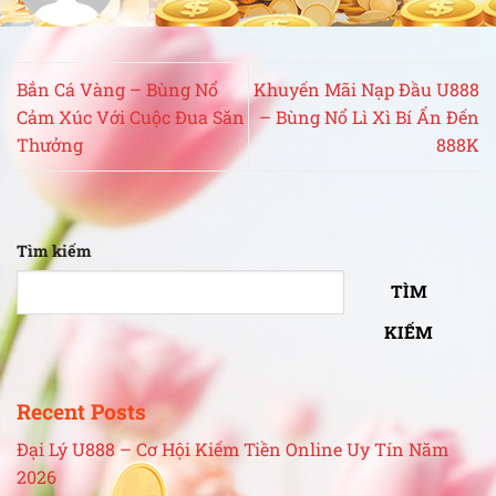
Bắn Cá Vàng – Bùng Nổ
Khuyến Mãi Nạp Đầu U888
Cảm Xúc Với Cuộc Đua Săn
– Bùng Nổ Lì Xì Bí Ẩn Đến
Thưởng
888K
Tìm kiếm
TÌM
KIẾM
Recent Posts
Đại Lý U888 – Cơ Hội Kiếm Tiền Online Uy Tín Năm
2026